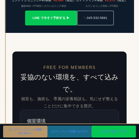
コンディショニングP90体験
¥8,980
（税込）
ボディメイクP体験
¥2,970
（税込）
施術45分＋PT45分＋カウンセリング20分
カウンセリング20分＋PT30分
LINE で今すぐ予約する ▶
045-532-5891
FREE FOR MEMBERS
妥協のない環境を、すべて込み
で。
個室も、施術も、専属の栄養相談も。気にせず整える
ことだけに集中できる贅沢。
個室環境
コンディショニング体験
トレーニングルーム・施術室・パウダールー
ボディメイク体験 ¥2,970
LINEで相談・予約
¥5,980〜
ム。すべて完全個室でご用意しています。