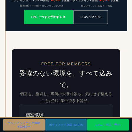
コンディショニングP90体験
¥8,980
（税込）
ボディメイクP体験
¥2,970
（税込）
施術45分＋PT45分＋カウンセリング20分
カウンセリング20分＋PT30分
LINE で今すぐ予約する ▶
045-532-5891
FREE FOR MEMBERS
妥協のない環境を、すべて込み
で。
個室も、施術も、専属の栄養相談も。気にせず整える
ことだけに集中できる贅沢。
個室環境
コンディショニング体験
トレーニングルーム・施術室・パウダールー
ボディメイク体験 ¥2,970
LINEで相談・予約
¥5,980〜
ム。すべて完全個室でご用意しています。